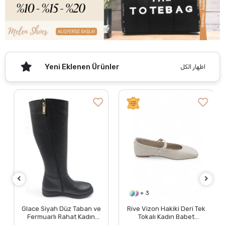
Yeni Eklenen Ürünler
اظهار الكل
+ 3
Glace Siyah Düz Taban ve
Rive Vizon Hakiki Deri Tek
Fermuarlı Rahat Kadın
Tokalı Kadın Babet
Çizme
Ayakkabı BOL KALIPTIR