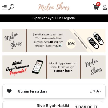
0
Siparişler Aynı Gün Kargoda!
Günün Fırsatları
اظهار الكل
Rive Siyah Hakiki
1.068,00 TL