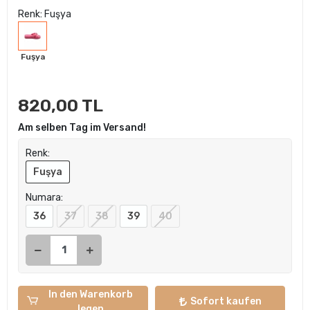
Renk: Fuşya
Fuşya
820,00 TL
Am selben Tag im Versand!
Renk:
Fuşya
Numara:
36
37
38
39
40
In den Warenkorb
Sofort kaufen
legen