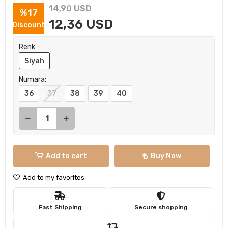
14,90 USD
%17
12,36 USD
Discount
Renk:
Siyah
Numara:
36
37
38
39
40
Add to cart
Buy Now
Add to my favorites
Fast Shipping
Secure shopping