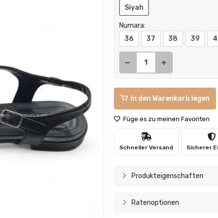
Siyah
Numara:
36
37
38
39
4
In den Warenkorb legen
Füge es zu meinen Favoriten
Schneller Versand
Sicherer E
Produkteigenschaften
Ratenoptionen