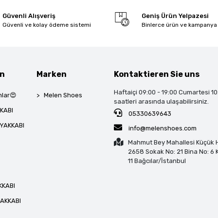
Güvenli Alışveriş
Geniş Ürün Yelpazesi
Güvenli ve kolay ödeme sistemi
Binlerce ürün ve kampanya
en
Marken
Kontaktieren Sie uns
Haftaiçi 09:00 - 19:00 Cumartesi 10
lar😍
Melen Shoes
saatleri arasında ulaşabilirsiniz.
KABI
05330639643
YAKKABI
info@melenshoes.com
Mahmut Bey Mahallesi Küçük H
2658 Sokak No: 21 Bina No: 6 K
11 Bağcılar/İstanbul
KKABI
AKKABI