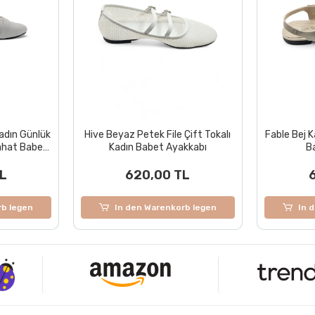
adın Günlük
Hive Beyaz Petek File Çift Tokalı
Fable Bej K
Rahat Babet
Kadın Babet Ayakkabı
B
L
620,00 TL
rb legen
In den Warenkorb legen
In 