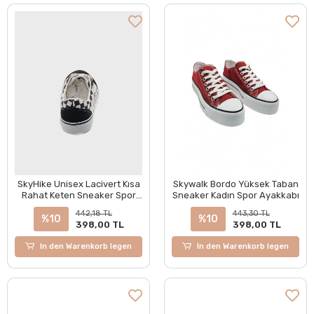
SkyHike Unisex Lacivert Kısa
Skywalk Bordo Yüksek Taban
Rahat Keten Sneaker Spor
Sneaker Kadın Spor Ayakkabı
Ayakkabı
442,18 TL
443,30 TL
%10
%10
398,00 TL
398,00 TL
In den Warenkorb legen
In den Warenkorb legen