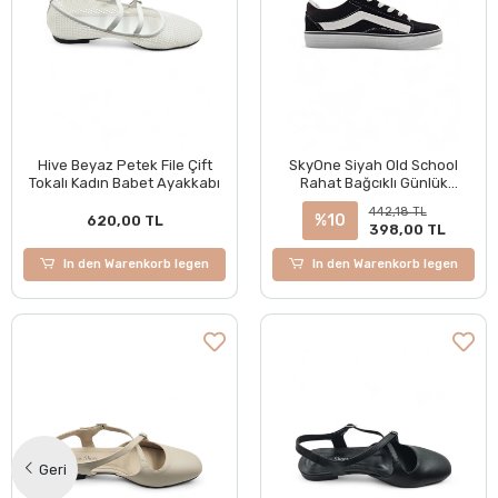
Hive Beyaz Petek File Çift
SkyOne Siyah Old School
Tokalı Kadın Babet Ayakkabı
Rahat Bağcıklı Günlük
Sneaker Spor Ayakkabı
442,18 TL
%10
620,00 TL
398,00 TL
In den Warenkorb legen
In den Warenkorb legen
Geri