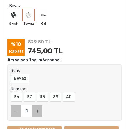
: Beyaz
Siyah
Beyaz
Gri
829,80 TL
%10
745,00 TL
Rabatt
Am selben Tag im Versand!
Renk:
Beyaz
Numara:
36
37
38
39
40