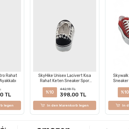
tro Rahat
SkyHike Unisex Lacivert Kısa
Skywalk
 Ayakkabı
Rahat Keten Sneaker Spor
Sneaker 
Ayakkabı
L
442,18 TL
%10
%1
0 TL
398,00 TL
rb legen
In den Warenkorb legen
In 