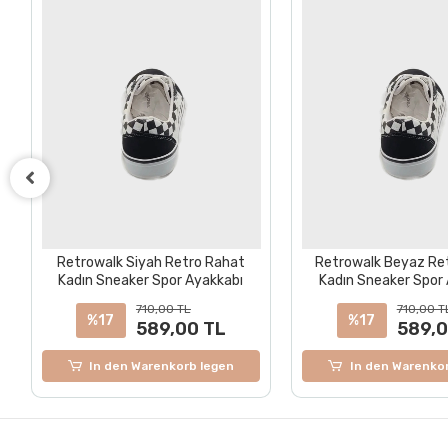
Retrowalk Siyah Retro Rahat
Retrowalk Beyaz Re
Kadın Sneaker Spor Ayakkabı
Kadın Sneaker Spor
710,00 TL
710,00 T
%17
%17
589,00 TL
589,0
In den Warenkorb legen
In den Warenko