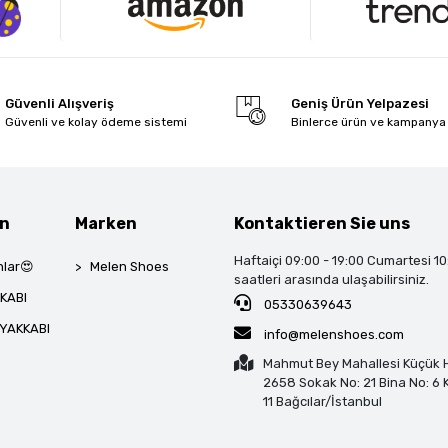
Güvenli Alışveriş
Geniş Ürün Yelpazesi
Güvenli ve kolay ödeme sistemi
Binlerce ürün ve kampanya
en
Marken
Kontaktieren Sie uns
Haftaiçi 09:00 - 19:00 Cumartesi 10
lar😍
Melen Shoes
saatleri arasında ulaşabilirsiniz.
KABI
05330639643
YAKKABI
info@melenshoes.com
Mahmut Bey Mahallesi Küçük H
2658 Sokak No: 21 Bina No: 6 K
11 Bağcılar/İstanbul