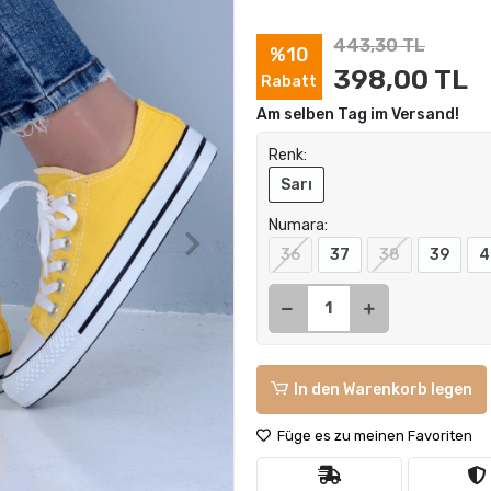
443,30 TL
%10
398,00 TL
Rabatt
Am selben Tag im Versand!
Renk:
Sarı
Numara:
36
37
38
39
4
In den Warenkorb legen
Füge es zu meinen Favoriten