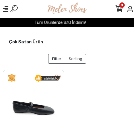
0
İndirim!
Siparişler Aynı Gün
Çok Satan Ürün
Filter
Sorting