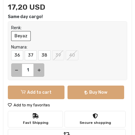
17,20 USD
Same day cargo!
Renk:
Beyaz
Numara:
36
37
38
39
40
Add to cart
Buy Now
Add to my favorites
Fast Shipping
Secure shopping