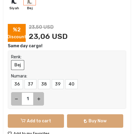
Siyah
Bej
23,50 USD
%2
23,06 USD
Discount
Same day cargo!
Renk:
Bej
Numara:
36
37
38
39
40
Add to cart
Buy Now
Add to my favorites