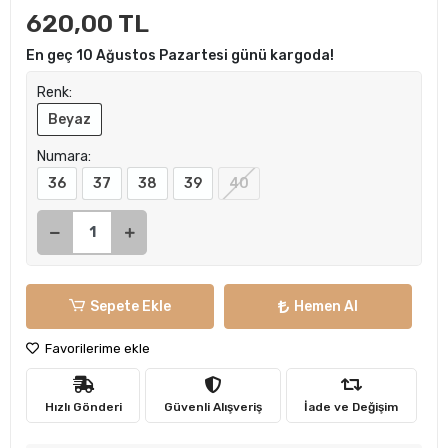
620,00 TL
En geç 10 Ağustos Pazartesi günü kargoda!
Renk:
Beyaz
Numara:
36
37
38
39
40
Sepete Ekle
Hemen Al
Favorilerime ekle
Hızlı Gönderi
Güvenli Alışveriş
İade ve Değişim