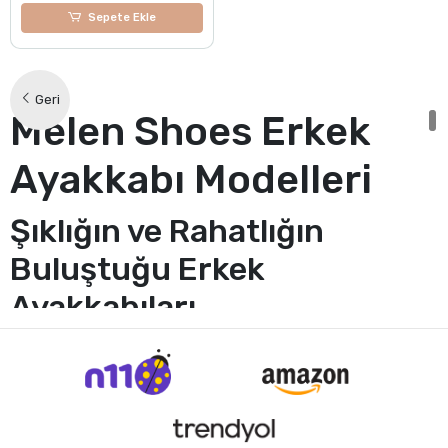
Sepete Ekle
Geri
Melen Shoes Erkek
Ayakkabı Modelleri
Şıklığın ve Rahatlığın
Buluştuğu Erkek
Ayakkabıları
Melen Shoes, erkeklerin gardıroplarını tamamlayan, zarif tasarımları
ve üstün kaliteyi bir araya getiren Erkek Ayakkabı Modelleri
koleksiyonuyla dikkat çekiyor. Her bir ayakkabı, sadece şıklık ve
rahatlık sunmakla kalmıyor, aynı zamanda Melen Shoes'un özgün
tasarımları ve yüksek kalite standartları ile erkeklerin günlük
yaşamlarının vazgeçilmez bir parçası oluyor.