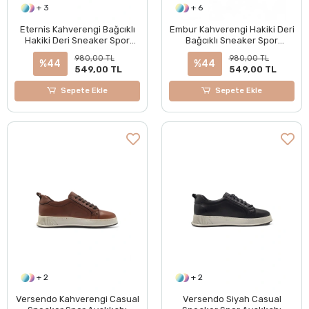
+ 3
+ 6
Eternis Kahverengi Bağcıklı
Embur Kahverengi Hakiki Deri
Hakiki Deri Sneaker Spor
Bağcıklı Sneaker Spor
Ayakkabı
Ayakkabı
980,00 TL
980,00 TL
%44
%44
549,00 TL
549,00 TL
Sepete Ekle
Sepete Ekle
+ 2
+ 2
Versendo Kahverengi Casual
Versendo Siyah Casual