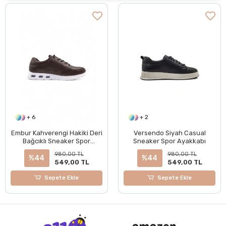
+ 6
+ 2
Embur Kahverengi Hakiki Deri
Versendo Siyah Casual
Bağcıklı Sneaker Spor
Sneaker Spor Ayakkabı
Ayakkabı
980,00 TL
980,00 TL
%44
%44
549,00 TL
549,00 TL
Sepete Ekle
Sepete Ekle