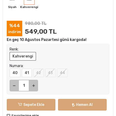
Siyah
Kahverengi
980,00 TL
%44
549,00 TL
indirim
En geç 10 Ağustos Pazartesi günü kargoda!
Renk:
Kahverengi
Numara:
40
41
42
43
44
Sepete Ekle
Hemen Al
Favorilerime ekle