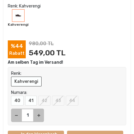
Renk: Kahverengi
Kahverengi
980,00 TL
%44
549,00 TL
Rabatt
Am selben Tag im Versand!
Renk:
Kahverengi
Numara:
40
41
42
43
44