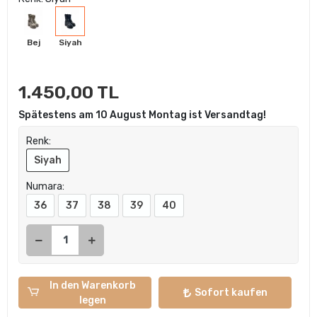
Bej
Siyah
1.450,00 TL
Spätestens am 10 August Montag ist Versandtag!
Renk:
Siyah
Numara:
36
37
38
39
40
In den Warenkorb
Sofort kaufen
legen