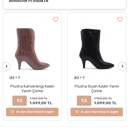
Ähnliche Produkte
+ 2
+ 2
Plusha Kahverengi Kadın
Plusha Siyah Kadın Yarım
Yarım Çizme
Çizme
1.120,00 TL
1.120,00 TL
%2
%2
1.099,00 TL
1.099,00 TL
In den Warenkorb legen
In den Warenkorb legen