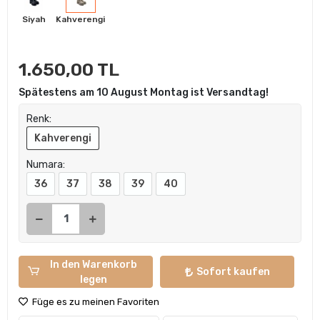
Siyah
Kahverengi
1.650,00 TL
Spätestens am 10 August Montag ist Versandtag!
Renk:
Kahverengi
Numara:
36
37
38
39
40
In den Warenkorb
Sofort kaufen
legen
Füge es zu meinen Favoriten