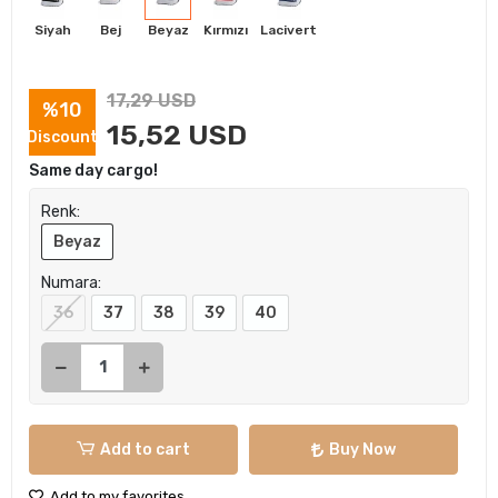
Siyah
Bej
Beyaz
Kırmızı
Lacivert
17,29 USD
%10
15,52 USD
Discount
Same day cargo!
Renk:
Beyaz
Numara:
36
37
38
39
40
Add to cart
Buy Now
Add to my favorites