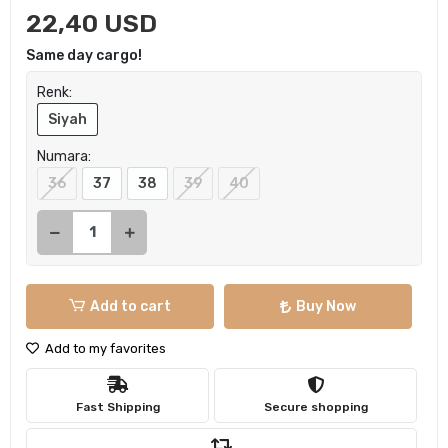
22,40 USD
Same day cargo!
Renk:
Siyah
Numara:
36
37
38
39
40
Add to cart
Buy Now
Add to my favorites
Fast Shipping
Secure shopping