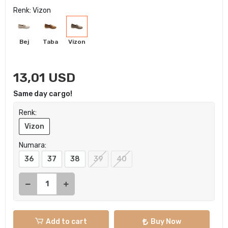
Renk: Vizon
Bej
Taba
Vizon
13,01 USD
Same day cargo!
Renk:
Vizon
Numara:
36
37
38
39
40
Add to cart
Buy Now