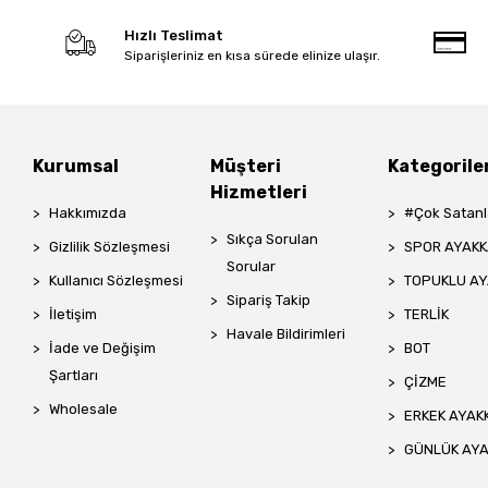
Hızlı Teslimat
Siparişleriniz en kısa sürede elinize ulaşır.
Kurumsal
Müşteri
Kategorile
Hizmetleri
Hakkımızda
#Çok Satanl
Sıkça Sorulan
Gizlilik Sözleşmesi
SPOR AYAKK
Sorular
Kullanıcı Sözleşmesi
TOPUKLU AY
Sipariş Takip
İletişim
TERLİK
Havale Bildirimleri
İade ve Değişim
BOT
Şartları
ÇİZME
Wholesale
ERKEK AYAK
GÜNLÜK AYA