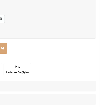
0
 Al
İade ve Değişim