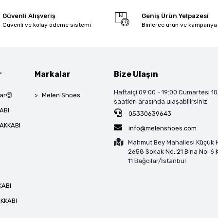
Güvenli Alışveriş
Geniş Ürün Yelpazesi
Güvenli ve kolay ödeme sistemi
Binlerce ürün ve kampanya
r
Markalar
Bize Ulaşın
Haftaiçi 09:00 - 19:00 Cumartesi 10
ar😍
Melen Shoes
saatleri arasında ulaşabilirsiniz.
ABI
05330639643
AKKABI
info@melenshoes.com
Mahmut Bey Mahallesi Küçük H
2658 Sokak No: 21 Bina No: 6 K
11 Bağcılar/İstanbul
KABI
KKABI