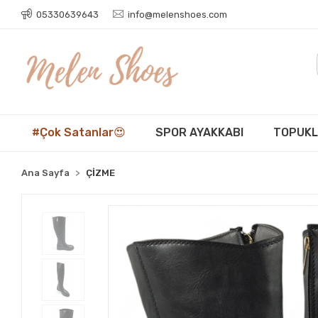
05330639643
info@melenshoes.com
#Çok Satanlar😍
SPOR AYAKKABI
TOPUKL
Ana Sayfa
ÇİZME