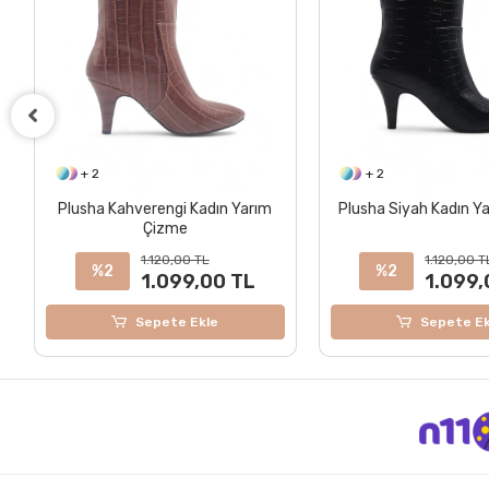
+ 2
+ 2
Plusha Siyah Kadın Yarım Çizme
Elegia Bej Suni Deri 
Topuklu Çiz
1.120,00 TL
1.120,00 T
%2
%2
1.099,00 TL
1.099,
Sepete Ekle
Sepete Ek