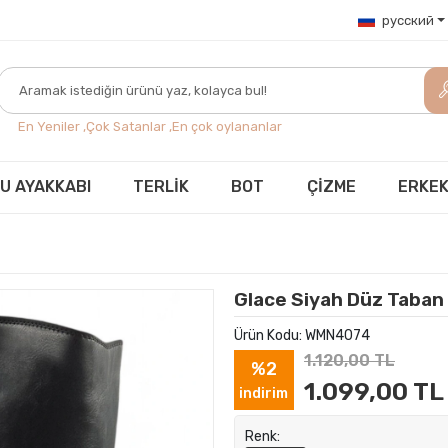
русский
En Yeniler ,
Çok Satanlar ,
En çok oylananlar
U AYAKKABI
TERLİK
BOT
ÇİZME
ERKEK
Glace Siyah Düz Taban
Ürün Kodu:
WMN4074
1.120,00 TL
%2
1.099,00 TL
indirim
Renk: