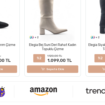
+ 2
+ 2
Rahat Kadın
Elegia Siyah Suni Deri Rahat Kadın
Sturdy Be
me
Topuklu Çizme
Ra
L
1.120,00 TL
1
%2
00 TL
1.099,00 TL
le
Sepete Ekle