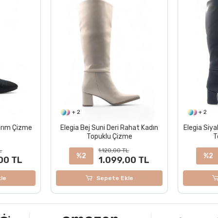
+ 2
+ 2
Rahat Kadın
Elegia Siyah Suni Deri Rahat Kadın
Sturdy Be
me
Topuklu Çizme
R
TL
1.120,00 TL
1
%2
,00 TL
1.099,00 TL
kle
Sepete Ekle