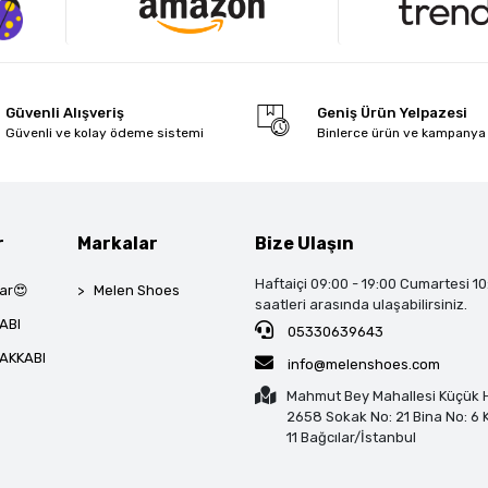
Güvenli Alışveriş
Geniş Ürün Yelpazesi
Güvenli ve kolay ödeme sistemi
Binlerce ürün ve kampanya
r
Markalar
Bize Ulaşın
Haftaiçi 09:00 - 19:00 Cumartesi 10
ar😍
Melen Shoes
saatleri arasında ulaşabilirsiniz.
ABI
05330639643
AKKABI
info@melenshoes.com
Mahmut Bey Mahallesi Küçük H
2658 Sokak No: 21 Bina No: 6 K
11 Bağcılar/İstanbul