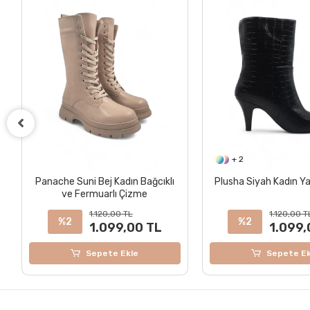
+ 2
+ 2
Plusha Siyah Kadın Yarım Çizme
Elegia Bej Suni Deri 
Topuklu Çiz
1.120,00 TL
1.120,00 
%2
%2
1.099,00 TL
1.099
Sepete Ekle
Sepete E