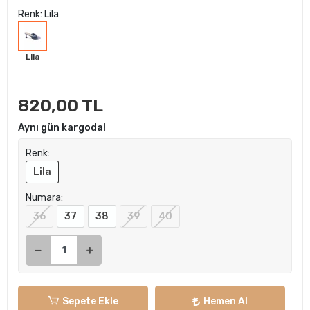
Renk: Lila
Lila
820,00 TL
Aynı gün kargoda!
Renk:
Lila
Numara:
36
37
38
39
40
Sepete Ekle
Hemen Al