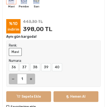
Mavi
Pembe
Sarı
443,30 TL
%10
398,00 TL
indirim
Aynı gün kargoda!
Renk:
Mavi
Numara:
36
37
38
39
40
Sepete Ekle
Hemen Al
Favorilerime ekle