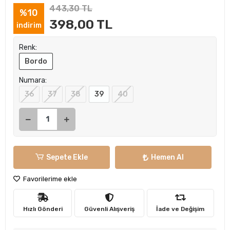
443,30 TL
%10
398,00 TL
indirim
Renk:
Bordo
Numara:
36
37
38
39
40
Sepete Ekle
Hemen Al
Favorilerime ekle
Hızlı Gönderi
Güvenli Alışveriş
İade ve Değişim