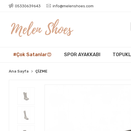
05330639643
info@melenshoes.com
#Çok Satanlar😍
SPOR AYAKKABI
TOPUKL
Ana Sayfa
ÇİZME