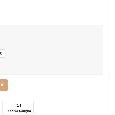
0
 Al
İade ve Değişim