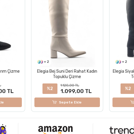
+ 2
+ 2
arım Çizme
Elegia Bej Suni Deri Rahat Kadın
Elegia Siya
Topuklu Çizme
T
L
1.120,00 TL
%2
%2
00 TL
1.099,00 TL
le
Sepete Ekle