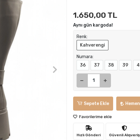
1.650,00 TL
Aynı gün kargoda!
Renk:
Kahverengi
Numara:
36
37
38
39
4
Sepete Ekle
Hemen
Favorilerime ekle
Hızlı Gönderi
Güvenli Alışveriş