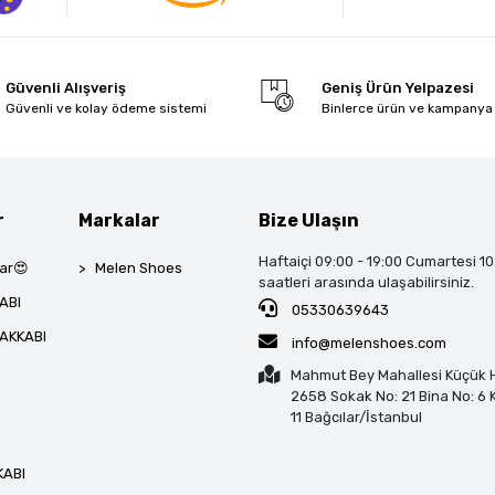
Güvenli Alışveriş
Geniş Ürün Yelpazesi
Güvenli ve kolay ödeme sistemi
Binlerce ürün ve kampanya
r
Markalar
Bize Ulaşın
Haftaiçi 09:00 - 19:00 Cumartesi 10
ar😍
Melen Shoes
saatleri arasında ulaşabilirsiniz.
ABI
05330639643
AKKABI
info@melenshoes.com
Mahmut Bey Mahallesi Küçük H
2658 Sokak No: 21 Bina No: 6 K
11 Bağcılar/İstanbul
KABI