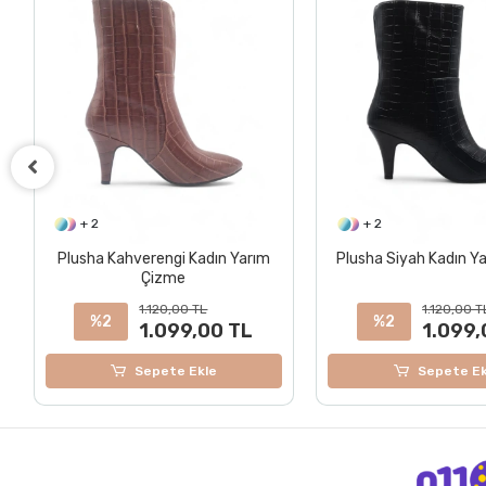
+ 2
+ 2
Plusha Kahverengi Kadın Yarım
Plusha Siyah Kadın Y
Çizme
1.120,00 TL
1.120,00 T
%2
%2
1.099,00 TL
1.099,
Sepete Ekle
Sepete Ek