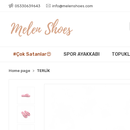
05330639643
info@melenshoes.com
#Çok Satanlar😍
SPOR AYAKKABI
TOPUKL
Home page
TERLİK