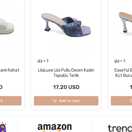
+ 3
+ 2
esen Kadın
Easeful Beyaz Timsah Desenli
Vixen Bej K
ik
Küt Burun İnce Topuklu Kadın
T
Terlik
D
17,20 USD
rt
Add to cart