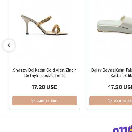
+ 3
Daisy Beyaz Kalın Tabanlı Rahat
LilaLuxe Lila Pullu D
Kadın Terlik
Topuklu Terl
17,20 USD
17,20 US
Add to cart
Add to ca