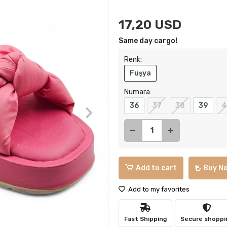
17,20 USD
Same day cargo!
Renk:
Fuşya
Numara:
36
37
38
39
4
Add to cart
Buy N
Add to my favorites
Fast Shipping
Secure shoppi