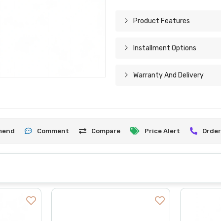
Product Features
Installment Options
Warranty And Delivery
mend
Comment
Compare
Price Alert
Order