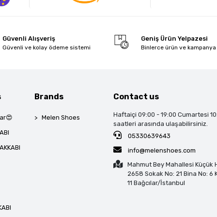
Güvenli Alışveriş
Geniş Ürün Yelpazesi
Güvenli ve kolay ödeme sistemi
Binlerce ürün ve kampanya
s
Brands
Contact us
Haftaiçi 09:00 - 19:00 Cumartesi 10
ar😍
Melen Shoes
saatleri arasında ulaşabilirsiniz.
ABI
05330639643
AKKABI
info@melenshoes.com
Mahmut Bey Mahallesi Küçük H
2658 Sokak No: 21 Bina No: 6 K
11 Bağcılar/İstanbul
KABI