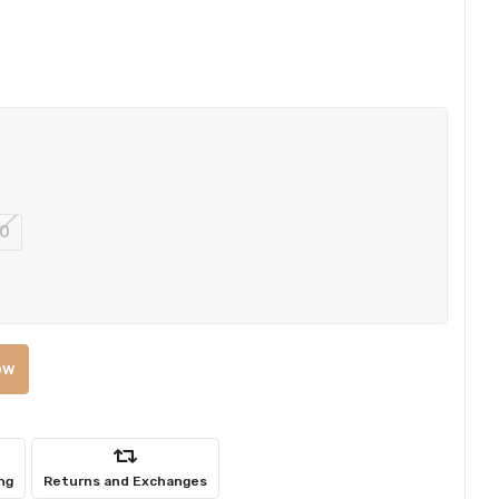
0
ow
ng
Returns and Exchanges