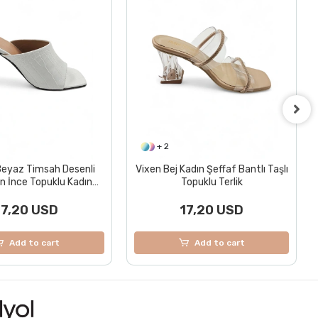
+ 3
adın Şeffaf Bantlı Taşlı
Violet Bej Triko Kadın Örme
opuklu Terlik
Detaylı Yüksek Topuklu Terlik
17,20 USD
17,20 USD
Add to cart
Add to cart