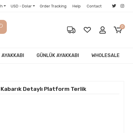
sh
USD - Dolar
Order Tracking
Help
Contact
0
 AYAKKABI
GÜNLÜK AYAKKABI
WHOLESALE
abarık Detaylı Platform Terlik