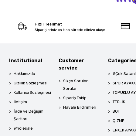
Hızlı Teslimat
Siparişleriniz en kısa sürede elinize ulaşır.
Institutional
Customer
Categorie
service
Hakkımızda
#Çok Satanl
Sıkça Sorulan
Gizlilik Sözleşmesi
SPOR AYAKK
Sorular
Kullanıcı Sözleşmesi
TOPUKLU AY
Sipariş Takip
İletişim
TERLİK
Havale Bildirimleri
İade ve Değişim
BOT
Şartları
ÇİZME
Wholesale
ERKEK AYAK